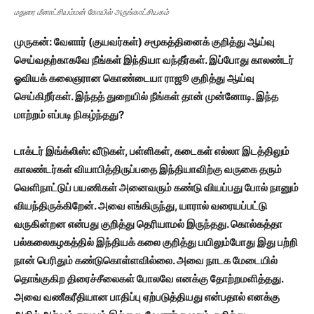
மதுரை மீனாட்சியம்மன் கோயில் அருங்காட்சியகம்
முருகன்: வேளார் (குயவர்கள்) சமூகத்தினைக் குறித்து ஆய்வு
செய்வதற்காகவே நீங்கள் இந்தியா வந்தீர்கள். இப்போது காலண்டர்
ஓவியக் கலைஞரான கொண்டையா ராஜூ குறித்து ஆய்வு
செய்கிறீர்கள். இந்தத் துறையில் நீங்கள் தான் முன்னோடி. இந்த
மாற்றம் எப்படி நிகழ்ந்தது?
டாக்டர் இங்க்லிஸ்: வீடுகள்,
பள்ளிகள்,
கடைகள் எல்லா இடத்திலும்
காலண்டர்கள் வியாபித்திருப்பதை இந்தியாவிற்கு வருகை தரும்
வெளிநாட்டுப் பயணிகள் அனைவரும் கண்டு வியப்பது போல் நானும்
வியந்திருக்கிறேன். அவை எங்கிருந்து,
யாரால் வரையப்பட்டு
வருகின்றன என்பது குறித்து தெரியாமல் இருந்தது. கொல்கத்தா
பல்கலைகழகத்தில் இந்தியக் கலை குறித்து பயிலும்போது இது பற்றி
நான் பெரிதும் கண்டுகொள்ளவில்லை. அவை நாடக மேடையில்
தொங்குகிற திரைச்சீலைகள் போலவே எனக்கு தோற்றமளித்தது.
அவை வணீகரீதியான பாதிப்பு ஏற்படுத்தியது என்பதால் எனக்கு