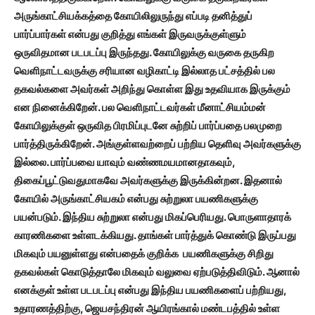
அருங்காட்சியக்கத்தை கோயிலிலுருந்து எப்படி தனித்துப்
பார்ப்பார்கள் என்பது குறித்து எங்கள் இருவருக்குள்ளும்
ஒருவிதமான படபடப்பு இருந்தது. கோயிலுக்கு வருகை தருகிற
வெளிநாட்டவருக்கு சரியான வழிகாட்டி இல்லாத பட்சத்தில் பல
தகவல்களை அவர்கள் அறிந்து கொள்ள இது உதவியாக இருக்கும்
என நினைக்கிறேன். பல வெளிநாட்டவர்கள் மீனாட்சியம்மன்
கோயிலுக்குள் ஒருவித பிரமிப்புடனே சுற்றிப் பார்ப்பதை பலமுறை
பார்த்திருக்கிறேன். அங்குள்ளவற்றைப் பற்றிய தெளிவு அவர்களுக்கு
இல்லை. பார்ப்பவை யாவும் வண்ணமயமானதாகவும்,
திகைப்பூட்டுவதுமாகவே அவர்களுக்கு இருக்கின்றன. இதனால்
கோயில் அருங்காட்சியகம் என்பது சுற்றுலா பயணிகளுக்கு
பயன்படும். இந்திய சுற்றுலா என்பது மிகப்பெரியது. பொருளாதாரக்
காரணிகளை உள்ளடக்கியது. தாங்கள் பார்த்துக் கொண்டு இருப்பது
மிகவும் பயனுள்ளது என்பதைக் குறிக்க பயணிகளுக்கு சிறிது
தகவல்கள் கொடுத்தாலே மிகவும் வலுவை ஏற்படுத்திவிடும். ஆனால்
எனக்குள் உள்ள படபடப்பு என்பது இந்திய பயணிகளைப் பற்றியது,
உதாரணத்திற்கு,
ஜெயசந்திரன் ஆயிரங்கால் மண்டபத்தில் உள்ள