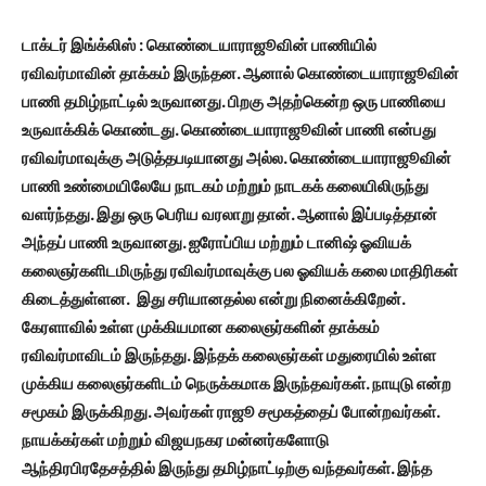
டாக்டர் இங்க்லிஸ் : கொண்டையாராஜூவின் பாணியில்
ரவிவர்மாவின் தாக்கம் இருந்தன. ஆனால் கொண்டையாராஜூவின்
பாணி தமிழ்நாட்டில் உருவானது. பிறகு அதற்கென்ற ஒரு பாணியை
உருவாக்கிக் கொண்டது. கொண்டையாராஜூவின் பாணி என்பது
ரவிவர்மாவுக்கு அடுத்தபடியானது அல்ல. கொண்டையாராஜூவின்
பாணி உண்மையிலேயே நாடகம் மற்றும் நாடகக் கலையிலிருந்து
வளர்ந்தது. இது ஒரு பெரிய வரலாறு தான். ஆனால் இப்படித்தான்
அந்தப் பாணி உருவானது. ஐரோப்பிய மற்றும் டானிஷ் ஓவியக்
கலைஞர்களிடமிருந்து ரவிவர்மாவுக்கு பல ஓவியக் கலை மாதிரிகள்
கிடைத்துள்ளன. இது சரியானதல்ல என்று நினைக்கிறேன்.
கேரளாவில் உள்ள முக்கியமான கலைஞர்களின் தாக்கம்
ரவிவர்மாவிடம் இருந்தது. இந்தக் கலைஞர்கள் மதுரையில் உள்ள
முக்கிய கலைஞர்களிடம் நெருக்கமாக இருந்தவர்கள். நாயுடு என்ற
சமூகம் இருக்கிறது. அவர்கள் ராஜூ சமூகத்தைப் போன்றவர்கள்.
நாயக்கர்கள் மற்றும் விஜயநகர மன்னர்களோடு
ஆந்திரபிரதேசத்தில் இருந்து தமிழ்நாட்டிற்கு வந்தவர்கள். இந்த