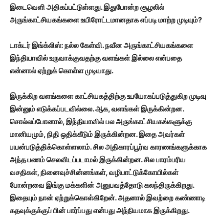
இடைவெளி அதிகப்பட்டுள்ளது. இதுபோன்ற சூழலில்
அருங்காட்சியகங்களை உயிரோட்டமானதாக எப்படி மாற்ற முடியும்?
டாக்டர் இங்க்லிஸ்: நல்ல கேள்வி. நவீன அருங்காட்சியகங்களை
இந்தியாவில் உருவாக்குவதற்கு வளங்கள் இல்லை என்பதை
என்னால் ஏற்றுக் கொள்ள முடியாது.
இருக்கிற வளங்களை காட்சியகத்திற்கு உபயோகப்படுத்துகிற முடிவு
இன்னும் எடுக்கப்படவில்லை. ஆக,
வளங்கள் இருக்கின்றன.
சொல்லப்போனால்,
இந்தியாவில் பல அருங்காட்சியகங்களுக்கு
மானியமும்,
நிதி ஒதிக்கீடும் இருக்கின்றன. இதை அவர்கள்
பயன்படுத்திக்கொள்ளலாம். சில அதிகாரப்பூர்வ காரணங்களுக்காக
அந்த பணம் செலவிடப்படாமல் இருக்கின்றன. சில பாரம்பரிய
வசதிகள்,
நினைவுச்சின்னங்கள்,
வழிபாட்டுக்கோயில்கள்
போன்றவை இங்கு மக்களின் அனுபவத்தோடு கலந்திருக்கிறது.
இதையும் நான் ஏற்றுக்கொள்கிறேன். அதனால் இவற்றை கண்ணாடி
கதவுக்குக்குப் பின் பார்ப்பது என்பது அந்நியமாக இருக்கிறது.