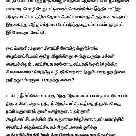
மட்டுமல்லாமல் மற்ற நாடுகளிலும் தேவை. ஆனால் பல்வேறுவிதமான
கலாசார,
மொழி வேறுபாட்டினைக் கொண்டுள்ள இந்தியாவிற்கு
அருங்காட்சியகத்தின் தேவை அவசியமானது. அதற்கான சக்தியும்;
இருக்கிறது. அந்த சக்தியை மேம்படுத்துவது எப்படி என்பது தான்
இப்போதைய கேள்வி.
வைஷ்ணவி: மதுரை மீனாட்சி கோயிலுக்குள்ளேயே
அருங்காட்சியகம் ஒன்று இருக்கிறது. அங்கு வருகிற மக்கள்
ஆலயத்திலும்;,
காட்சியக கண்ணாடி சட்டத்திற்குள் இருக்கிற
சிலைகளையும் சேர்த்தே வழிபடுகின்றனர். இதுபோன்ற ஒரு நிலை
குறித்து உங்களுடைய கருத்து என்ன?
டாக்டர் இங்க்லிஸ் : எனக்கு அந்த அருங்காட்சியகம் நல்ல பரிச்சயம்.
திரு ஏ.வி.பி ஜெயசந்திரன் அருங்காட்சியகத்தை நிறுவியபோது
நான் மதுரையில் தான் வசித்தேன். அவர் தான்
அருங்காட்சியகத்தின் இயக்குனராக இருந்தார். ஆரம்பகாலத்தில்
அவரிடம் அருங்காட்சியகம் நிறுவியதைக் குறித்து
ஆலோசித்திருக்கிறேன். கோயிலுக்கு வருகை தருகிறவர்கள்