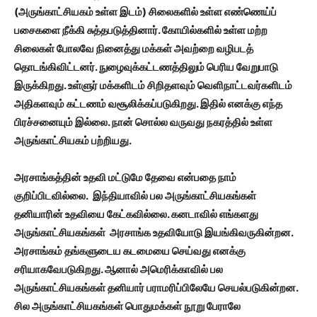
(அருங்காட்சியகம் உள்ள இடம்) சிலைகளில் உள்ள எண்ணெய்ப்
பசைகளை நீக்கி சுத்தபடுத்தினார். கோயில்களில் உள்ள மற்ற
சிலைகள் போலவே நினைத்து மக்கள் அவற்றை வழிபடத்
தொடங்கிவிட்டனர். நுழைவுக்கட்டணத்திலும் பெரிய வேறுபாடு
இருக்கிறது. உள்ளுர் மக்களிடம் சிறிதளவும் வெளிநாட்டவர்களிடம்
அதிகளவும் கட்டணம் வசூலிக்கப்படுகிறது. இதில் எனக்கு எந்த
பிரச்சனையும் இல்லை. நான் சொல்ல வருவது நகரத்தில் உள்ள
அருங்காட்சியகம் பற்றியது.
அரசாங்கத்தின் உதவி மட்டுமே தேவை என்பதை நாம்
குறிப்பிடவில்லை. இந்தியாவில் பல அருங்காட்சியகங்கள்
தனியாரின் உதவியை கேட்கவில்லை. கனடாவில் எங்களது
அருங்காட்சியகங்கள் அரசாங்க உதவியோடு இயங்கிவருகின்றன.
அரசாங்கம் தங்களுடைய கடமையை செய்வது எனக்கு
சரியாகவேபடுகிறது. ஆனால் அமெரிக்காவில் பல
அருங்காட்சியகங்கள் தனியார் பராமரிப்பிலேயே செயல்படுகின்றன.
சில அருங்காட்சியகங்கள் பொதுமக்கள் நூறு பேராலே