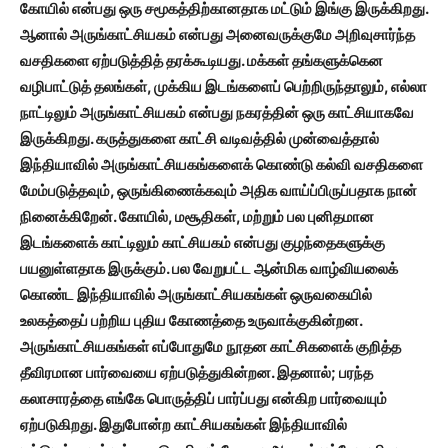
கோயில் என்பது ஒரு சமூகத்திற்கானதாக மட்டும் இங்கு இருக்கிறது.
ஆனால் அருங்காட்சியகம் என்பது அனைவருக்குமே அறிவுசார்ந்த
வசதிகளை ஏற்படுத்தித் தரக்கூடியது. மக்கள் தங்களுக்கென
வழிபாட்டுத் தலங்கள்,
முக்கிய இடங்களைப் பெற்றிருந்தாலும்,
எல்லா
நாட்டிலும் அருங்காட்சியகம் என்பது நகரத்தின் ஒரு காட்சியாகவே
இருக்கிறது. கருத்துகளை காட்சி வடிவத்தில் முன்வைத்தால்
இந்தியாவில் அருங்காட்சியகங்களைக் கொண்டு கல்வி வசதிகளை
மேம்படுத்தவும்,
ஒருங்கிணைக்கவும் அதிக வாய்ப்பிருப்பதாக நான்
நினைக்கிறேன். கோயில்,
மசூதிகள்,
மற்றும் பல புனிதமான
இடங்களைக் காட்டிலும் காட்சியகம் என்பது குழந்தைகளுக்கு
பயனுள்ளதாக இருக்கும். பல வேறுபட்ட ஆன்மிக வாழ்வியலைக்
கொண்ட இந்தியாவில் அருங்காட்சியகங்கள் ஒருவகையில்
உலகத்தைப் பற்றிய புதிய கோணத்தை உருவாக்குகின்றன.
அருங்காட்சியகங்கள் எப்போதுமே நூதன காட்சிகளைக் குறித்த
தீவிரமான பார்வையை ஏற்படுத்துகின்றன. இதனால்;
பரந்த
கலாசாரத்தை எங்கே பொருத்திப் பார்ப்பது என்கிற பார்வையும்
ஏற்படுகிறது. இதுபோன்ற காட்சியகங்கள் இந்தியாவில்