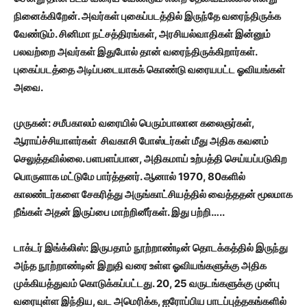
நினைக்கிறேன். அவர்கள் புகைப்படத்தில் இருந்தே வரைந்திருக்க
வேண்டும். சினிமா நட்சத்திரங்கள்,
அரசியல்வாதிகள் இன்னும்
பலவற்றை அவர்கள் இதுபோல் தான் வரைந்திருக்கிறார்கள்.
புகைப்படத்தை அடிப்படையாகக் கொண்டு வரையபட்ட ஓவியங்கள்
அவை.
முருகன்: சமீபகாலம் வரையில் பெரும்பாலான கலைஞர்கள்,
ஆராய்ச்சியாளர்கள் சிவகாசி போஸ்டர்கள் மீது அதிக கவனம்
செலுத்தவில்லை. பளபளப்பான,
அதிகமாய் உற்பத்தி செய்யப்படுகிற
பொருளாக மட்டுமே பார்த்தனர். ஆனால் 1970, 80
களில்
காலண்டர்களை சேகரித்து அருங்காட்சியத்தில் வைத்ததன் மூலமாக
நீங்கள் அதன் இருப்பை மாற்றினீர்கள். இது பற்றி…..
டாக்டர் இங்க்லிஸ்: இருபதாம் நூற்றாண்டின் தொடக்கத்தில் இருந்து
அந்த நூற்றாண்டின் இறுதி வரை உள்ள ஓவியங்களுக்கு அதிக
முக்கியத்துவம் கொடுக்கப்பட்டது. 20, 25
வருடங்களுக்கு முன்பு
வரையுள்ள இந்திய,
வட அமெரிக்க,
ஐரோப்பிய பாடப்புத்தகங்களில்