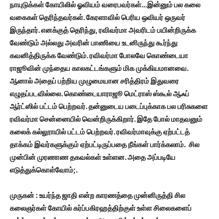
நாயுடுக்கள் கோயிலில் ஓவியம் வரைபவர்கள்…இன்னும் பல கலை
வகைகள் தெரிந்தவர்கள். கேரளாவில் பெரிய ஒவியர் ஒருவர்
இருந்தார். எனக்குத் தெரிந்து,
ரவிவர்மா அவரிடம் பயின்றிருக்க
வேண்டும் அல்லது அவரின் பாணியை உடனிருந்து கூர்ந்து
கவனித்திருக்க வேண்டும். ரவிவர்மா போலவே கொண்டையா
ராஜூவின் முந்தைய காலகட்டங்களும் மிக முக்கியமானவை.
ஆனால் அதைப் பற்றிய முழுமையான சரித்திரம் இதுவரை
எழுதப்படவில்லை. கொண்டையாராஜூ மெட்ராஸ் ஸ்கூல் ஆஃப்
ஆர்ட்ஸில் பட்டம் பெற்றவர். தன்னுடைய படைப்புக்காக பல பரிசுகளை
ரவிவர்மா சென்னையில் வென்றிருக்கிறார். இதே போல் மாதவனும்
கலைக் கல்லூாயில் பட்டம் பெற்றவர். ரவிவர்மாவுக்கு ஏற்பட்டத்
தாக்கம் இவர்களுக்கும் ஏற்பட்டிருப்பதை நீங்கள் பார்க்கலாம். சில
முன்பின் முரணாண தகவல்கள் உள்ளன. அதை அப்படியே
எடுத்துக்கொள்வோம்;.
முருகன் : உயர்ந்த ஜாதி என்ற காரணத்தை முன்னிருத்தி சில
கலைஞர்கள் கோயில் கர்ப்பகிரஹத்திற்குள் உள்ள சிலைகளைப்