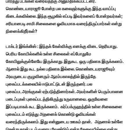
பார்த்து படங்கள் வரைவதற்கு அனுமதிக்கப்பட்டனர்.
கொண்டையாராஜூ போன்ற பல கலைஞர்களுக்கு இந்த வாய்ப்பு
கிடைக்கவில்லை. இந்த சூழலில் எப்படி இவர்களைப் போன்றவர்கள்;
சரியானபடி சாமி சிலைகளை ஓவியமாக வரைந்திருப்பார்கள் என்று
நினைக்கிறீர்கள்?
டாக்டர் இங்க்லிஸ் : இந்தக் கேள்விக்கு எனக்கு விடை தெரியாது.
பெரிய கோயில்களில் உள்ள சிலைகள் எப்போதுமே
கோயிலுக்குள்ளேயே இருக்காது. இதுகூட ஒரு பதிலாக இருக்கலாம்.
ஆனால் இது கூட நல்ல பதிலாக இல்லை. கொண்டையராஜூவும்
அவருடைய குழுவினரும் ஆரம்பகாலத்தில் இருந்தே
புகைப்படக்கலையில் ஈடுபாட்டுடன் இருந்தனர். பல
புகைப்படஅரங்குகள் ஏற்படுத்தினார்கள். அவர்களின் பெரும்பாலான
படைப்புகள் புகைப்படத்திலிருந்து உருவானவை. ஒருவேளை
இப்படியாகக் கூட இருக்கலாம். கர்ப்பக்ருஹத்தில் உள்ள சிலைகளை
புகைப்படம் எடுத்து அதனைக் கொண்டு ஓவியங்கள்
வரைந்திருக்கலாம். இது என்னுடைய ஊகம் தான். அதனால் உள்ளே
சென்று தான் படம் வரைய வேண்டும் என்ற தேவையில்லை என்று