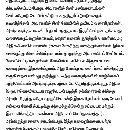
அதில் ஆர்வம் எதுவும் இல்லை. வேளார் சமூகம் குறித்து
ஆய்வுசெய்யும் போது,
அவர்களில் சிலர் மண்பாண்டங்கள்
செய்வதோடு கோயில் கட்டுமானத்திலும் ஈடுபடுவதைக்
கவனித்தேன். அவர்களில் சிலர் கோயிலில் ஓவியம் வரைகிறார்கள்.
அவர்களுக்கு காலண்டர் தான் உந்துதலாக இருக்கின்றன. தங்களது
வரைபொருட்களுக்காகவும்,
மாதிரிகளைக் குறித்துக் கொள்ளவும,;
அதிக அளவில் காலண்டர்களை சேகரித்து வைத்துள்ளார்கள். இவை
எங்கிருந்து கிடைக்கின்றன என்பது குறித்து அவர்களிடம் கேட்டேன்.
கோவில்பட்டி என்றார்கள். கோவில்பட்டியில் பல அருமையான
கலைஞர்கள் இருக்கின்றனர். அது போன்ற காலன்டர்கள் எங்கிருந்து
வருகின்றன என்பது குறித்தும்,
அந்த கலைஞர்களின் வாழ்க்கைப்
பற்றியெல்லாம் அவர்களுக்கு ஏற்கனவே தெரிந்திருக்கிறது. அதில்
இருவர் கொண்டையா ராஜூவுடன் படித்திருக்கிறார்கள் அல்லது
அவரிடமிருந்து ஏதோ கற்றுக்கொண்டு இருக்கிறார்கள். ஒரு வேளார்
என்னை கோவில்பட்டிக்கு அழைத்துச்சென்று சுப்பையா மற்றும்
இராமலிங்கத்திடம் என்னை அறிமுகம் செய்துவைத்தார்.
அங்கிருந்து தான் தொடங்கியது. இந்த கலைஞர்களைப் பற்றி
உள்ளுரில் இருக்கும் பலருக்கே தெரியவில்லை. ஆனாலும்