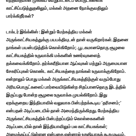
எந்தவிதமான முக்கிய வேறுபாட்டைப் பொருட்களைக்
காட்சிப்படுத்துதலிலும்,
மக்கள் அதனை நோக்குவதிலும்
பார்க்கிறீர்கள்?
டாக்டர் இங்க்லிஸ் : இன்றும் மேற்கத்திய மக்கள்
அருங்காட்சியகத்துக்கு பயபக்தியுடன் தான் வருகிறார்கள். இதனை
நாங்கள் பயன்படுத்திக் கொள்கிறோம்;.
பூடகமானதொரு சூழலை
காட்சியகத்தில் உருவாக்கி மக்களின் உணர்வுகளைத்
தக்கவைக்கிறோம். தர்க்கரீதியான ஆய்வுகள் மற்றும் அருமையான
சேகரிப்புகள் கொண்ட காட்சியகத்தை நாங்கள் உருவாக்குகிறோம்.
என்றாலும் பொது மக்கள் அருங்காட்சியகத்திற்குள் வரும்போது
அரியபொருட்களைப் பார்வையிடுகின்ற சிறப்பானதொரு இடத்தில்
இருப்பது போன்ற சூழலை உருவாக்க முயல்கிறோம். இது
ஏறக்குறைய இந்தியாவில் வலுவாக பின்பற்றக்கூடிய ‘
தரிசனம்;’
என்பதன் அடிப்படையில் தான் அமைந்திருக்கிறது. மேற்கத்திய
அருங்காட்சியகத்தில் பின்பற்றப்படும் கொள்கைகளின்
அடிப்படையில் தான் இந்தியாவிலும் பல காட்சியகங்கள்;
அமைக்கப்பட்டுள்ளன என்பதை என்னால் உறுதியாகக் கூறமுடியும்.