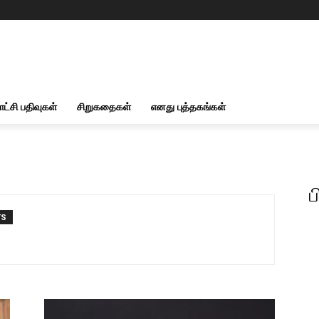
ாட்சி பதிவுகள்
சிறுகதைகள்
எனது புத்தகங்கள்
ப
TS