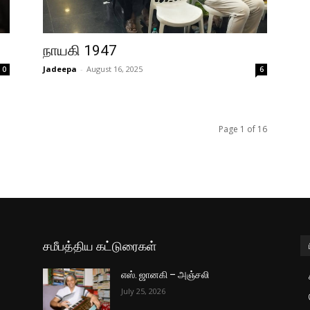
நாயகி 1947
Jadeepa
-
August 16, 2025
0
6
Page 1 of 16
சமீபத்திய கட்டுரைகள்
எஸ். ஜானகி – அஞ்சலி
July 25, 2026