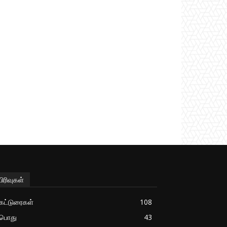
பிரிவுகள்
கட்டுரைகள்
108
பொது
43