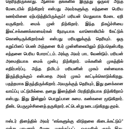
தெரிந்திருக்காது. ஆனால் தங்களில் இருந்து ஒருவர் அந்த
மேடையில் நிற்கிறார் என்பது அவர்களுக்கு எத்தனை பெரிய
உணர்வினை ஏற்படுத்தியிருக்கும்! மரியன் மெதுவாக மேடை ஏறி
வருகிறார். மைக் முன் நிற்கிறார். இந்த நிகழ்ச்சியை
இலட்சக்கணக்கானவர்கள் நேரடியாக வானொலியில் கேட்டுக்
கொண்டிருக்கிறார்கள் என்பது மரியனுக்குத் தெரியும். ஒரு
கறுப்பினப் பெண் அத்தனை பேர் முன்னிலையிலும் நிற்பதென்பதே
எத்தனை பெரிய போராட்டம். அங்கு அவர் பாட வேண்டும். மரியன்
அமைதியாக மைக் முன்பு நிற்கிறார். மக்களின் முகத்தில்
எதிர்பார்ப்பு. அந்த நிமிடம் மரியனின் முகம் என்னவாக
இருந்திருக்கும் என்பதை அவர் முகம் காட்டிக்கொடுக்கிறது.
பதற்றமாக இருந்திருக்கிறார். அவருக்குத் தெரியும், இது தனக்கான
வாய்ப்பு மட்டுமில்லை. தனது இனத்தின் பிரதிநிதியாக நிற்கிறோம்
என்பது. இது இன்னும் பொறுப்பான சுமை. கண்களை மூடுகிறார்.
நீண்ட பெருமூச்சினைத் தருகிறார். சட்டென்று உடைபடுகிறது குரல்.
ஈஸ்டர் தினத்தில் அவர் “எங்களுக்கு விடுதலை கிடைக்கட்டும்”
என்று பாடினார். மேடை மறுக்கப்பட்ட ஒருவரின் குரல் இது.