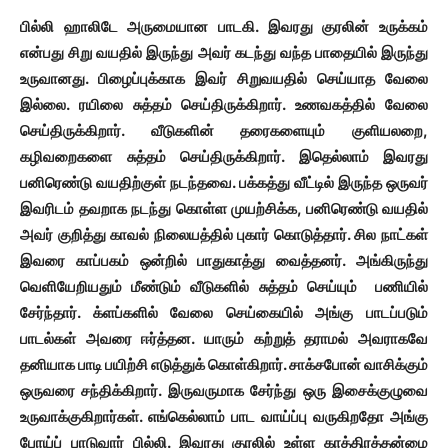
பில்லி ஹாலிடே அருமையான பாடகி. இவரது குரலின் உருக்கம்
என்பது சிறு வயதில் இருந்து அவர் கடந்து வந்த பாதையில் இருந்து
உருவானது. பிழைப்புக்காக இவர் சிறுவயதில் செய்யாத வேலை
இல்லை. ரயிலை சுத்தம் செய்திருக்கிறார். உணவகத்தில் வேலை
செய்திருக்கிறார். வீடுகளின் தரைகளையும் குளியலறை,
கழிவறைகளை சுத்தம் செய்திருக்கிறார். இதெல்லாம் இவரது
பனிரெண்டு வயதிற்குள் நடந்தவை. பக்கத்து வீட்டில் இருந்த ஒருவர்
இவரிடம் தவறாக நடந்து கொள்ள முயற்சிக்க, பனிரெண்டு வயதில்
அவர் குறித்து காவல் நிலையத்தில் புகார் கொடுத்தார். சில நாட்கள்
இவரை காப்பகம் ஒன்றில் பாதுகாத்து வைத்தனர். அங்கிருந்து
வெளியேறியதும் மீண்டும் வீடுகளில் சுத்தம் செய்யும் பணியில்
சேர்ந்தார். க்ளப்களில் வேலை செய்கையில் அங்கு பாடப்படும்
பாடல்கள் அவரை ஈர்த்தன. யாரும் கற்றுத் தராமல் அவராகவே
தனியாக பாடி பயிற்சி எடுத்துக் கொள்கிறார். சாக்சபோன் வாசிக்கும்
ஒருவரை சந்திக்கிறார். இருவருமாக சேர்ந்து ஒரு இசைக்குழுவை
உருவாக்குகிறார்கள். எங்கெல்லாம் பாட வாய்ப்பு வருகிறதோ அங்கு
போய்ப் பாடுவார் பில்லி. இவரது குரலில் உள்ள காத்திரத்தன்மை