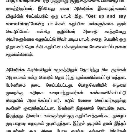
பெரும் கிளர்ச்சியை ஏற்படுத்தியது. குழந்தைகளைக் கொண்டு பாட
வைத்திருப்பார். இப்போது வரை அமெரிக்க இளைஞர்களால்
விரும்பிக் கேட்கப்படும் ஒரு பாடல் இது. “Get up and say
something”போன்ற பாடல்கள் கறுப்பின மக்களுக்காக குரல்
கொடுப்போம் என்கிற குழிவினர் அமைதி காத்தபோது
அவர்களுக்காக எழுதப்பட்டு இவர் பாடிய பாடல். தனது பெயரில் ஒரு
நிறுவனம் தொடங்கி கறுப்பின மக்களுக்கான வேலைவாய்ப்புகளை
உருவாக்கினார்.
அமெரிக்க அரசியலிலும் சமூகத்திலும் தொடர்ந்து சில குரல்கள்
அடிமைகள் என்ற பெயரில் தொடர்ந்து புறக்கணிக்கபப்ட்டு வந்தன.
பேச்சுரிமை தடை செய்யப்பட்டது. பொதுவெளியில் அடிமை
முறைக்கு எதிராக உரையாற்றுபவர்கள் கண்காணிக்கப்பட்டு
சிறையில் அடைக்கப்பட்டனர். கடும் வேலை செய்பவர்களுக்கு
கூலிகள் குறைக்கப்பட்டன. இவர்கள் நிறுவனம் தொடங்க தடை
இருந்தது. திரைப்பட உலககுக்குள் ஒரு கறுப்பினத்தவர் கூட நுழைய
முடியாதபடி கதவுகள் மூடியிருந்தன. இந்தச் சூழலில் தான் இந்தப்
பாடகர்கள் ஒரு அலை போல எழுந்து வந்தனர். இவர்கள்