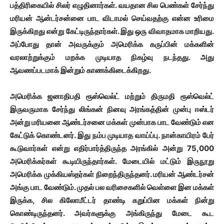
பத்திரிகையில் சிலர் எழுதினார்கள். வயதான சில பெண்கள் சேர்ந்து
மரியன் ஆன்டர்சன்னை பாட விடாமல் செய்வதற்கு என்ன உரிமை
இருக்கிறது என்று கேட்டிருந்தார்கள். இது ஒரு விவாதமாக மாறியது.
அப்போது தான் அவருக்கும் அமெரிக்க கருப்பின் மக்களின்
வரலாற்றுக்கும் மறக்க முடியாத நிகழ்வு நடந்தது. அது
ஆவணப்படமாக் இன்றும் காணக்கிடைக்கிறது.
அமெரிக்க ஜனாதிபதி ரூஸ்வெல்ட் மற்றும் திருமதி ரூஸ்வெல்ட்
இருவருமாக சேர்ந்து லிங்கன் நினவு அரங்கத்தின் முன்பு ஈஸ்டர்
அன்று மரியனை ஆண்டர்சனை மக்கள் முன்பாக பாட வேண்டும் என
கேட்டுக் கொண்டனர். இது நம்ப முடியாத வாய்ப்பு. நான்காயிரம் பேர்
கூடுவார்கள் என்று எதிர்பார்த்திருந்த அரங்கில் அன்று 75,000
அமெரிக்கர்கள் கூடியிருந்தார்கள். மேடையில் மட்டும் இருநூறு
அமெரிக்க முக்கியஸ்தர்கள் நிறைந்திருந்தனர். மரியன் ஆண்டர்சன்
அங்கு பாட வேண்டும். முதல் பல வரிசைகளில் வெள்ளை இன மக்கள்
இருக்க, சில கிலோமீட்டர் தாண்டி கறுப்பின மக்கள் நின்று
கொண்டிருந்தனர். அவர்களுக்கு அங்கிருந்து மேடை கூட