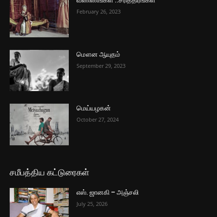
வண்ணங்கள் ..சரித்திரங்கள்
February 26, 2023
மௌன ஆயுதம்
September 29, 2023
மெய்யழகன்
October 27, 2024
சமீபத்திய கட்டுரைகள்
எஸ். ஜானகி – அஞ்சலி
July 25, 2026