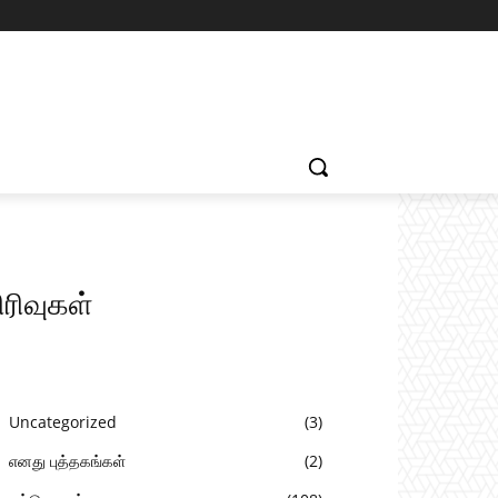
ிரிவுகள்
Uncategorized
3
எனது புத்தகங்கள்
2