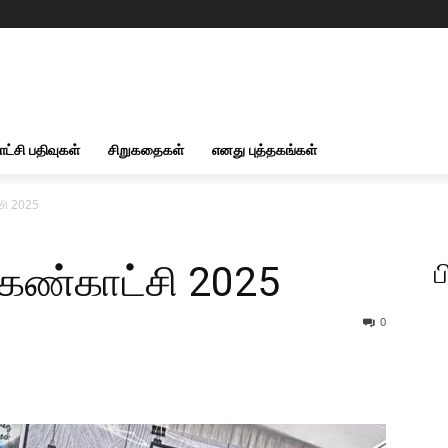
ாட்சி பதிவுகள்
சிறுகதைகள்
எனது புத்தகங்கள்
சி 2025
கண்காட்சி 2025
ப
0