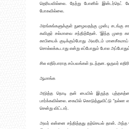
தெரியவில்லை. நேற்று போனில் இன்டர்நெட் 
போகவில்லை.
அரங்கங்களுக்குள் நுழைவதற்கு முன்பு சடங்கு சா
கவிஞர் சல்மாவை சந்தித்தேன். ‘இந்த முறை காப
காபியைக் குடிக்கும்போது அவரிடம் மானசீகமாய் 
சொல்லக்கூடாது என்று எப்போதும் போல அப்போதும்
சில எதிர்பாராத சம்பவங்கள் நடந்தன. ஒருவர் எதிர
ஆமாங்க
அடுத்த நொடி தன் பையில் இருந்த புத்தகத்
பார்க்கவில்லை. கையில் கொடுத்துவிட்டு “நல்லா எ
சென்று விட்டார்.
அவர் என்னை சந்தித்தது தற்செயல் தான். அந்த நொ