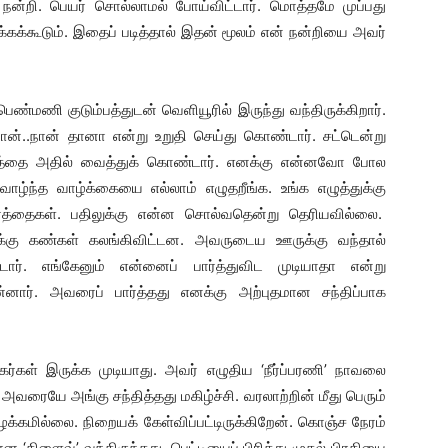
நன்றி. பெயர் சொல்லாமல் போய்விட்டார். மொத்தமே முப்பது
கக்கூடும். இதைப் படித்தால் இதன் மூலம் என் நன்றியை அவர்
ெண்மணி குடும்பத்துடன் வெளியூரில் இருந்து வந்திருக்கிறார்.
்..நான் தானா என்று உறுதி செய்து கொண்டார். சட்டென்று
ுகத்தை அதில் வைத்துக் கொண்டார். எனக்கு என்னவோ போல
ாழ்ந்த வாழ்க்கையை எல்லாம் எழுதறீங்க. உங்க எழுத்துக்கு
ர்த்தைகள். பதிலுக்கு என்ன சொல்வதென்று தெரியவில்லை.
னக்கு கண்கள் கலங்கிவிட்டன. அவருடைய ஊருக்கு வந்தால்
டார். எங்கேனும் என்னைப் பார்த்துவிட முடியாதா என்று
ார். அவரைப் பார்த்தது எனக்கு அற்புதமான சந்திப்பாக
ர்கள் இருக்க முடியாது. அவர் எழுதிய ‘நீர்ப்பரணி’ நாவலை
அவரையே அங்கு சந்தித்தது மகிழ்ச்சி. வரலாற்றின் மீது பெரும்
்கமில்லை. நிறையக் கேள்விப்பட்டிருக்கிறேன். கொஞ்ச நேரம்
கிளைவ்’ வந்திருந்தது. பெட்டியைப் பிரித்து முதல் பிரதியை