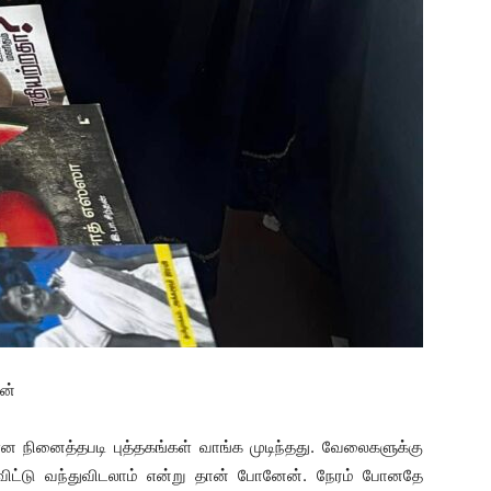
லன்
ன நினைத்தபடி புத்தகங்கள் வாங்க முடிந்தது. வேலைகளுக்கு
விட்டு வந்துவிடலாம் என்று தான் போனேன். நேரம் போனதே