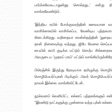
பார்க்கவேகூடாதுன்னு சொல்றது..’ என்று ந
வாங்கவேண்டும்.
‘இந்திய ரயில் போக்குவரத்தின் சுவையான வர
வாசிக்கையில் வாசிக்கப்பட வேண்டிய புத்தகமா
கிடைக்கிறது. வறிதையா கான்ஸ்தத்தின் ‘துறையாட
தான் நினைவுக்கு வந்தது. ஜிபே வேலை செய்யவில்
பையில் காபி குடிக்க மட்டும் சொற்ப சில்லறை
அவருடைய ‘மூதாய் மரம்’ மட்டும் வாங்கியிருக்கிறே
பிரெஞ்சில் இருந்து நேரடியாக தமிழுக்கு மொழிப
மொழிபெயர்ப்புகள் பிடிக்கும். அவர் மொழிபெயர்
நாவல் இல்லை. வாங்கிவிட்டேன்.
நூல்வனம் வெளியிட்ட எல்லாப் புத்தகங்களும் என
“இரண்டு நாட்களுக்கு முன்னால வந்த புக்ஸ் எல்லாம