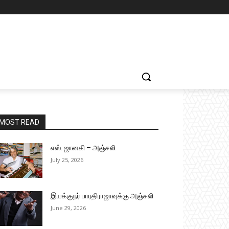
MOST READ
எஸ். ஜானகி – அஞ்சலி
July 25, 2026
இயக்குநர் பாரதிராஜாவுக்கு அஞ்சலி
June 29, 2026