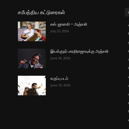
சமீபத்திய கட்டுரைகள்
எஸ். ஜானகி – அஞ்சலி
July 25, 2026
இயக்குநர் பாரதிராஜாவுக்கு அஞ்சலி
June 29, 2026
கருப்பு படம்
June 19, 2026